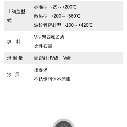
标准型 -29～+200℃
上阀盖型
散热型 +200～+560℃
式
波纹管密封型 -100～+420℃
V型聚四氟乙烯
填 料
柔性石墨
泄 漏 量
硬密封: Ⅳ级，Ⅴ级
按要求
涂 层
不锈钢阀体不涂漆